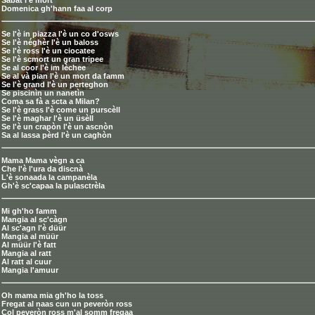
Sabat l'è mort
Domenica gh'hann faa al corp
Se l'è in piazza l'è un co d'osws
Se l'è néghèr l'è un baloss
Se l'è ross l'è un ciocatee
Se l'è scmort un gran tripee
Se al coor l'è im lèchee
Se al và pian l'è un mort da famm
Se l'è grand l'è un perteghon
Se piscinìn un nanetìn
Coma sa fà a scta a Milan?
Se l'è grass l'è come un purscèll
Se l'è maghar l'è un üsèll
Se l'è un crapòn l'è un ascnòn
Sa al lassa pèrd l'è un caghòn
Mama Mama vègn a ca
Che l'è l'ura da discnà
L'è sonaada la campanèla
Gh'è sc'capaa la pulasctrèla
Mi gh'ho famm
Mangia al sc'càgn
Al sc'agn l'è düür
Mangia al müür
Al müür l'è fatt
Mangia al ratt
Al ratt al cuur
Mangia l'amuur
Oh mama mia gh'ho la toss
Fregat al naas cun un peveròn ross
Col peveròn ross m'al somm fregaa