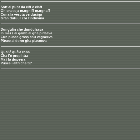
Sott al punt da ciff e ciaff
Gh'era sott margniff margnaff
Cuna la vèscta verdusìna
Gran dutuur chi l'indüvìna
Dundulìn che dundulaava
In mèzz ai gamb al gha pirlaava
Cun püsee gross chu vegneeva
Püsee ai donn gha piaseeva
Qual'è quèla roba
Cha l'è propi tùa
Ma i la dupeera
Püsee i altri che ti?