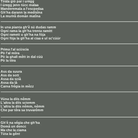
Tiràla giò par i urégg
I üregg jenn tücc malaa
Manderemala a l'oscpedaa
Gh'ha darann la medisìna
La murirà domàn matìna
In una pianta gh'è sü dudas ramm
Ogni rama la gh'ha trenta ramitt
Ogni ramett u gh'ha na föja
Ogni föja la gh'ha al ciaa e ul sc'cüür
Prima l'al scüscia
Pö l'al miira
Pö la ghall mètt in dal cüü
Pö la tiira
Ass da suura
Ass da sott
Assa da scià
Assa da là
Carna frégia in mèzz
Vüna la diis némm
L'altra la diis sctemm
L'altra la diis némm, nèmm
Che par tèra sa truvarémm
Gh'è na végia che gh'ha
Domà un dencc
Ma che la ciama
Tüta la gént