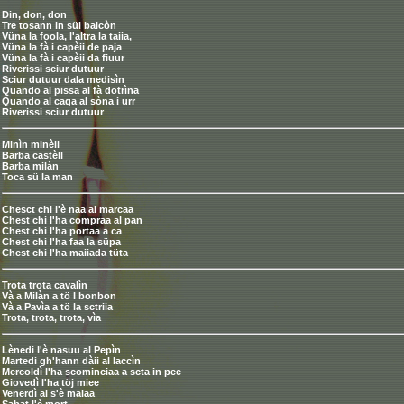
Din, don, don
Tre tosann in sül balcòn
Vüna la foola, l'altra la taiia,
Vüna la fà i capèii de paja
Vüna la fà i capèii da fiuur
Riverissi sciur dutuur
Sciur dutuur dala medisìn
Quando al pissa al fà dotrìna
Quando al caga al sòna i urr
Riverissi sciur dutuur
Minìn minèll
Barba castèll
Barba milàn
Toca sü la man
Chesct chi l'è naa al marcaa
Chest chi l'ha compraa al pan
Chest chi l'ha portaa a ca
Chest chi l'ha faa la süpa
Chest chi l'ha maiiada tüta
Trota trota cavalìn
Và a Milàn a tö I bonbon
Và a Pavìa a tö la sctriia
Trota, trota, trota, vìa
Lènedi l'è nasuu al Pepìn
Martedi gh'hann dàii al laccìn
Mercoldì l'ha scominciaa a scta in pee
Giovedì l'ha töj miee
Venerdì al s'è malaa