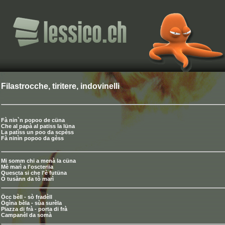
Filastrocche, tiritere, indovinelli
Fà nin`n popoo de cüna
Che al papà al patiss la lüna
La patìss un poo da scpèss
Fà ninìn popoo da gèss
Mi somm chi a menà la cüna
Mè marì a l'oscteriia
Quescta si che l'è futüna
O tusànn da tò marì
Öcc bèll - sò fradèll
Ögìna bèla - sùa surèla
Piazza di frà - porta di frà
Campanèl da somà