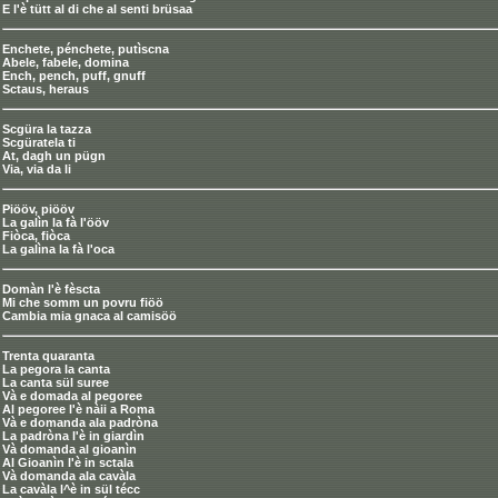
E l'è tütt al di che al senti brüsaa
Enchete, pénchete, putìscna
Abele, fabele, domina
Ench, pench, puff, gnuff
Sctaus, heraus
Scgüra la tazza
Scgüratela ti
At, dagh un pügn
Via, via da li
Piööv, piööv
La galìn la fà l'ööv
Fiòca, fiòca
La galìna la fà l'oca
Domàn l'è fèscta
Mi che somm un povru fiöö
Cambia mia gnaca al camisöö
Trenta quaranta
La pegora la canta
La canta sül suree
Và e domada al pegoree
Al pegoree l'è nàii a Roma
Và e domanda ala padròna
La padròna l'è in giardìn
Và domanda al gioanìn
Al Gioanìn l'è in sctala
Và domanda ala cavàla
La cavàla l^è in sül técc